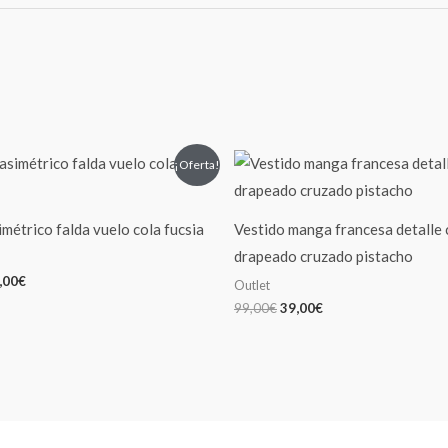
El
El
El
¡Oferta!
ecio
precio
precio
precio
iginal
actual
original
actual
a:
es:
era:
es:
9,00€.
89,00€.
99,00€.
39,00€.
imétrico falda vuelo cola fucsia
Vestido manga francesa detalle
drapeado cruzado pistacho
,00
€
Outlet
99,00
€
39,00
€