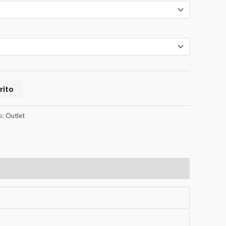
rito
a:
Outlet