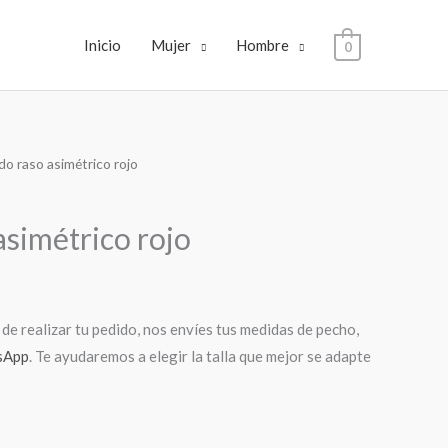
Inicio
Mujer
Hombre
0
do raso asimétrico rojo
l
recio
asimétrico rojo
ctual
:
de realizar tu pedido, nos envíes tus medidas de pecho,
9,00€.
sApp
. Te ayudaremos a elegir la talla que mejor se adapte