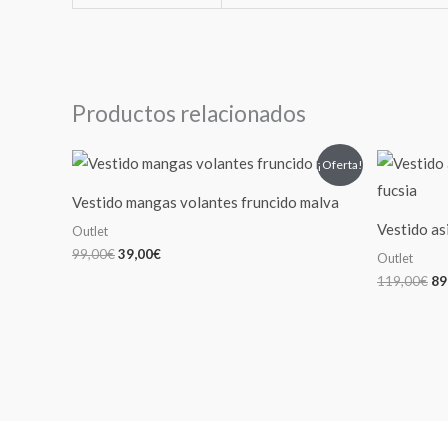
Productos relacionados
El
El
El
¡Oferta!
precio
precio
pr
original
actual
or
Vestido mangas volantes fruncido malva
era:
es:
er
99,00€.
39,00€.
11
Vestido as
Outlet
99,00
€
39,00
€
Outlet
119,00
€
89