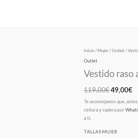
Vestido
Inicio
/
Mujer
/
Outlet
/ Vesti
El
E
raso
Outlet
precio
p
asimétrico
Vestido raso 
rojo
original
a
cantidad
119,00
€
49,00
€
era:
es
Te aconsejamos que, antes 
119,00€.
4
cintura y cadera por
What
a ti.
TALLAS MUJER