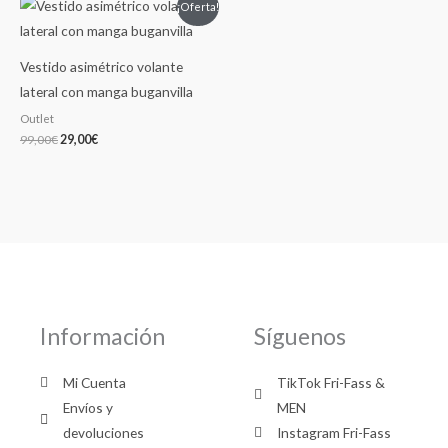
¡Oferta!
precio
precio
original
actual
era:
es:
99,00€.
29,00€.
Vestido asimétrico volante
lateral con manga buganvilla
Outlet
99,00
€
29,00
€
Información
Síguenos
Mi Cuenta
TikTok Fri-Fass &
Envíos y
MEN
devoluciones
Instagram Fri-Fass