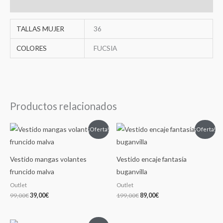
Información adicional
TALLAS MUJER
36
COLORES
FUCSIA
Productos relacionados
El
El
El
El
¡Oferta!
¡Oferta!
precio
precio
precio
precio
original
actual
original
actual
era:
es:
era:
es:
99,00€.
39,00€.
199,00€.
89,00€.
Vestido mangas volantes
Vestido encaje fantasía
fruncido malva
buganvilla
Outlet
Outlet
99,00
€
39,00
€
199,00
€
89,00
€
El
El