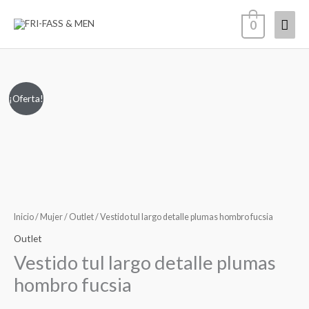
Ir
Men
0
al
contenido
princ
Vestido
El
El
¡Oferta!
tul
precio
precio
largo
detalle
original
actual
plumas
era:
es:
hombro
fucsia
89,00€.
79,00€.
cantidad
Inicio
/
Mujer
/
Outlet
/ Vestido tul largo detalle plumas hombro fucsia
Outlet
Vestido tul largo detalle plumas
hombro fucsia