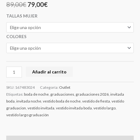
89,00
€
79,00
€
TALLAS MUJER
COLORES
Añadir al carrito
SKU:
167483024
Categoría:
Outlet
Etiquetas:
boda de noche
,
graduaciones
,
graduaciones 2026
,
invitada
boda
,
invitada noche
,
vestido boda de noche
,
vestido de fiesta
,
vestido
graduacion
,
vestido invitada
,
vestido invitada boda
,
vestido largo
,
vestido largo graduación