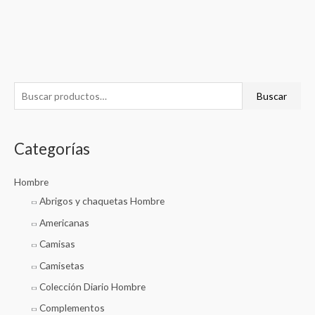
B
Buscar
u
s
Categorías
c
a
Hombre
r
Abrigos y chaquetas Hombre
p
Americanas
o
r
Camisas
:
Camisetas
Colección Diario Hombre
Complementos