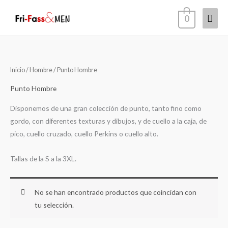
Ir
Men
0
al
contenido
princ
Inicio
/
Hombre
/ Punto Hombre
Punto Hombre
Disponemos de una gran colección de punto, tanto fino como
gordo, con diferentes texturas y dibujos, y de cuello a la caja, de
pico, cuello cruzado, cuello Perkins o cuello alto.
Tallas de la S a la 3XL.
No se han encontrado productos que coincidan con
tu selección.