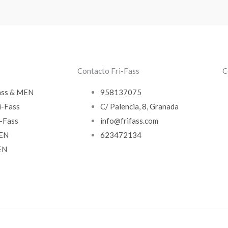
Contacto Fri-Fass
C
ass & MEN
958137075
i-Fass
C/ Palencia, 8, Granada
-Fass
info@frifass.com
MEN
623472134
EN