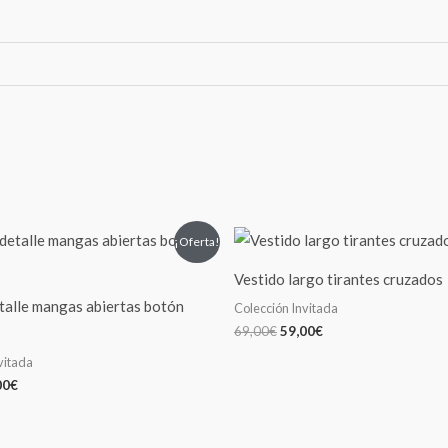
El
El
El
¡Oferta!
cio
precio
precio
precio
inal
actual
original
actual
Vestido largo tirantes cruzados
es:
era:
es:
00€.
49,00€.
69,00€.
59,00€.
talle mangas abiertas botón
Colección Invitada
69,00
€
59,00
€
vitada
00
€