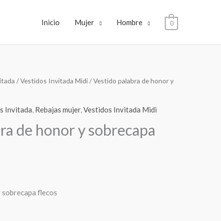
Inicio
Mujer
Hombre
0
itada
/
Vestidos Invitada Midi
/ Vestido palabra de honor y
l
recio
s Invitada
,
Rebajas mujer
,
Vestidos Invitada Midi
ctual
bra de honor y sobrecapa
:
9,00€.
y sobrecapa flecos