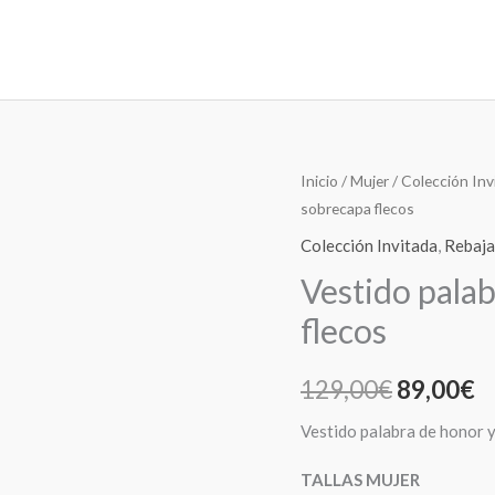
Vestido
Inicio
/
Mujer
/
Colección Inv
El
E
sobrecapa flecos
palabra
precio
p
de
Colección Invitada
,
Rebaja
honor
original
a
Vestido pala
y
era:
es
flecos
sobrecapa
flecos
129,00€.
8
129,00
€
89,00
€
cantidad
Vestido palabra de honor 
TALLAS MUJER