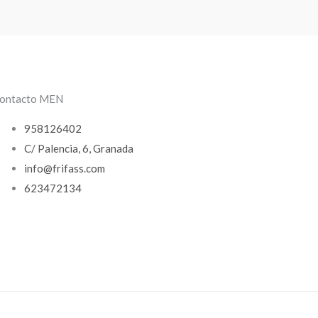
ontacto MEN
958126402
C/ Palencia, 6, Granada
info@frifass.com
623472134