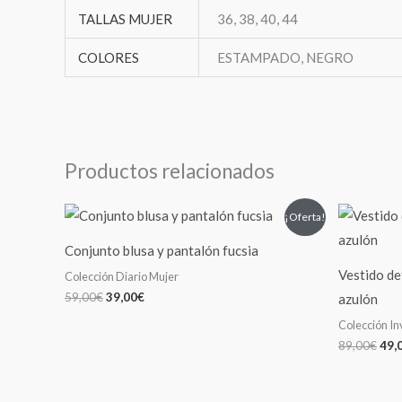
TALLAS MUJER
36, 38, 40, 44
COLORES
ESTAMPADO, NEGRO
Productos relacionados
El
El
El
¡Oferta!
precio
precio
pre
original
actual
orig
Conjunto blusa y pantalón fucsia
era:
es:
era:
59,00€.
39,00€.
89,
Vestido de
Colección Diario Mujer
59,00
€
39,00
€
azulón
Colección In
89,00
€
49,