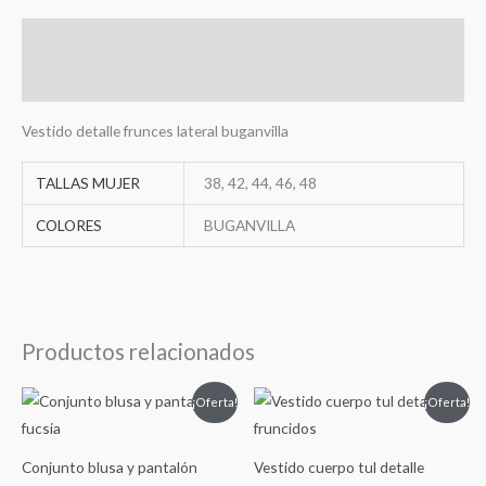
Descripción
Información adicional
Vestido detalle frunces lateral buganvilla
TALLAS MUJER
38, 42, 44, 46, 48
COLORES
BUGANVILLA
Productos relacionados
El
El
El
El
¡Oferta!
¡Oferta!
precio
precio
precio
precio
original
actual
original
actual
era:
es:
era:
es:
59,00€.
39,00€.
99,00€.
69,00€.
Conjunto blusa y pantalón
Vestido cuerpo tul detalle