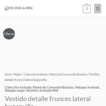
Ir
Men
0
al
contenido
princ
Vestido
El
El
¡Oferta!
detalle
precio
precio
frunces
lateral
original
actual
buganvilla
era:
es:
cantidad
79,00€.
49,00€.
Inicio
/
Mujer
/
Colección Invitada
/
Mamá de Comunión/Bautizo
/ Vestido
detalle frunces lateral buganvilla
Colección Invitada
,
Mamá de Comunión/Bautizo
,
Rebajas Invitada
,
Rebajas mujer
,
Vestidos Invitada Midi
Vestido detalle frunces lateral