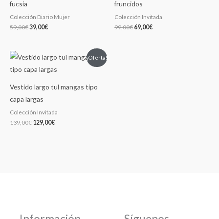
fucsia
fruncidos
Colección Diario Mujer
Colección Invitada
59,00
€
39,00
€
99,00
€
69,00
€
El
El
¡Oferta!
precio
precio
original
actual
era:
es:
139,00€.
129,00€.
Vestido largo tul mangas tipo
capa largas
Colección Invitada
139,00
€
129,00
€
Información
Síguenos