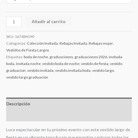
Añadir al carrito
SKU:
167484190
Categorías:
Colección Invitada
,
Rebajas Invitada
,
Rebajas mujer
,
Vestidos de Fiesta Largos
Etiquetas:
boda de noche
,
graduaciones
,
graduaciones 2026
,
invitada
boda
,
invitada noche
,
vestido boda de noche
,
vestido de fiesta
,
vestido
graduacion
,
vestido invitada
,
vestido invitada boda
,
vestido largo
,
vestido largo graduación
Descripción
Información adicional
Luce espectacular en tu próximo evento con este vestido largo de
fiesta en un vibrante tono fucsia que garantiza capturar todas las