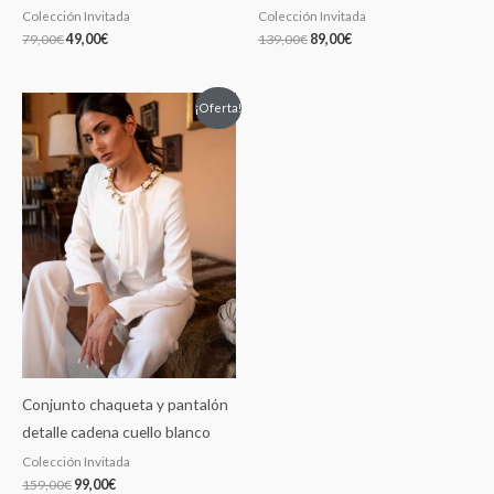
Colección Invitada
Colección Invitada
79,00
€
49,00
€
139,00
€
89,00
€
El
El
¡Oferta!
precio
precio
original
actual
era:
es:
159,00€.
99,00€.
Conjunto chaqueta y pantalón
detalle cadena cuello blanco
Colección Invitada
159,00
€
99,00
€