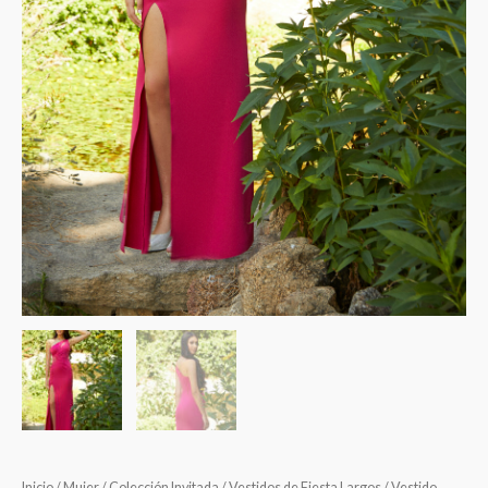
Inicio
/
Mujer
/
Colección Invitada
/
Vestidos de Fiesta Largos
/ Vestido