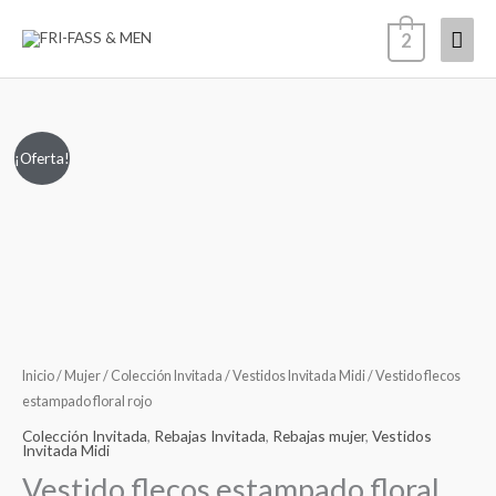
Ir
Men
2
al
contenido
princ
Vestido
El
El
¡Oferta!
flecos
precio
precio
estampado
floral
original
actual
rojo
era:
es:
cantidad
119,00€.
49,00€.
Inicio
/
Mujer
/
Colección Invitada
/
Vestidos Invitada Midi
/ Vestido flecos
estampado floral rojo
Colección Invitada
,
Rebajas Invitada
,
Rebajas mujer
,
Vestidos
Invitada Midi
Vestido flecos estampado floral