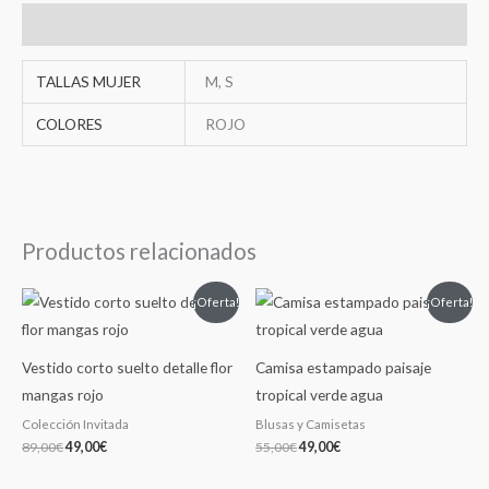
Información adicional
TALLAS MUJER
M, S
COLORES
ROJO
Productos relacionados
El
El
El
El
¡Oferta!
¡Oferta!
precio
precio
precio
precio
original
actual
original
actual
era:
es:
era:
es:
89,00€.
49,00€.
55,00€.
49,00€.
Vestido corto suelto detalle flor
Camisa estampado paisaje
mangas rojo
tropical verde agua
Colección Invitada
Blusas y Camisetas
89,00
€
49,00
€
55,00
€
49,00
€