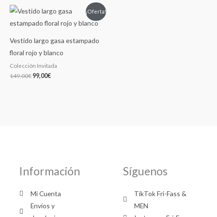
El
El
¡Oferta!
precio
precio
original
actual
era:
es:
149,00€.
99,00€.
Vestido largo gasa estampado
floral rojo y blanco
Colección Invitada
149,00
€
99,00
€
Información
Síguenos
Mi Cuenta
TikTok Fri-Fass &
Envíos y
MEN