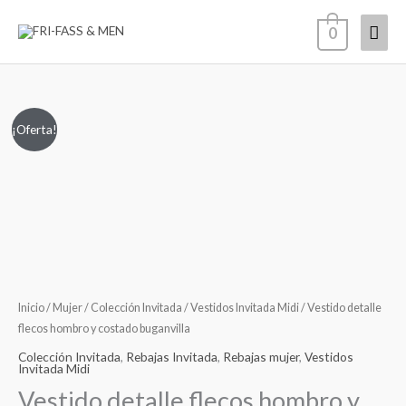
Ir
Men
0
al
contenido
princ
Vestido
El
El
¡Oferta!
detalle
precio
precio
flecos
hombro
original
actual
y
era:
es:
costado
buganvilla
99,00€.
49,00€.
cantidad
Inicio
/
Mujer
/
Colección Invitada
/
Vestidos Invitada Midi
/ Vestido detalle
flecos hombro y costado buganvilla
Colección Invitada
,
Rebajas Invitada
,
Rebajas mujer
,
Vestidos
Invitada Midi
Vestido detalle flecos hombro y