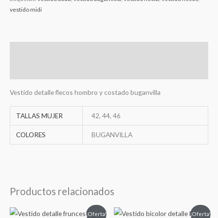
vestido midi
Descripción
Información adicional
Vestido detalle flecos hombro y costado buganvilla
TALLAS MUJER
42, 44, 46
COLORES
BUGANVILLA
Productos relacionados
El
El
El
El
¡Oferta!
¡Oferta!