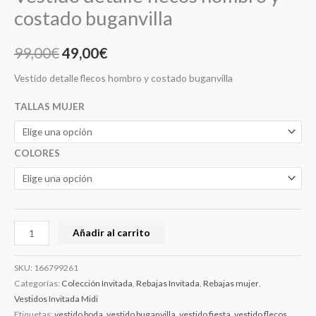
costado buganvilla
99,00
€
49,00
€
Vestido detalle flecos hombro y costado buganvilla
TALLAS MUJER
COLORES
Añadir al carrito
SKU:
166799261
Categorías:
Colección Invitada
,
Rebajas Invitada
,
Rebajas mujer
,
Vestidos Invitada Midi
Etiquetas:
vestido boda
,
vestido buganvilla
,
vestido fiesta
,
vestido flecos
,