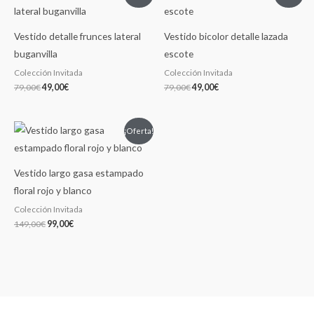
precio
precio
precio
precio
original
actual
original
actual
era:
es:
era:
es:
79,00€.
49,00€.
79,00€.
49,00€.
Vestido detalle frunces lateral
Vestido bicolor detalle lazada
buganvilla
escote
Colección Invitada
Colección Invitada
79,00
€
49,00
€
79,00
€
49,00
€
El
El
¡Oferta!
precio
precio
original
actual
era:
es:
149,00€.
99,00€.
Vestido largo gasa estampado
floral rojo y blanco
Colección Invitada
149,00
€
99,00
€