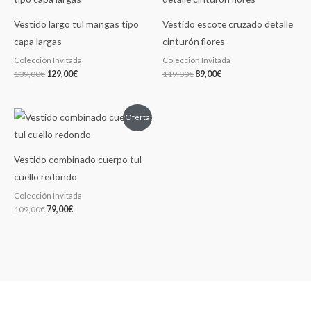
era:
es:
era:
es:
139,00€.
129,00€.
119,00€.
89,00€.
Vestido largo tul mangas tipo
Vestido escote cruzado detalle
capa largas
cinturón flores
Colección Invitada
Colección Invitada
139,00
€
129,00
€
119,00
€
89,00
€
El
El
¡Oferta!
precio
precio
original
actual
era:
es:
109,00€.
79,00€.
Vestido combinado cuerpo tul
cuello redondo
Colección Invitada
109,00
€
79,00
€