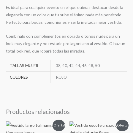
Es ideal para cualquier evento en el que quieras destacar desde la
elegancia con un color que tu sube el ánimo nada más ponértelo.
Perfecto para bodas, comuniones y ser la invitada mejor vestida.
Combínalo con complementos en dorado o tonos nude para un
look muy elegante y no restarle protagonismo al vestido. O haz un
total look red, que robará todas las miradas.
TALLAS MUJER
38, 40, 42, 44, 46, 48, 50
COLORES
ROJO
Productos relacionados
El
El
El
El
¡Oferta!
¡Oferta!
precio
precio
precio
precio
original
actual
original
actual