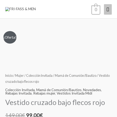
Ir
Men
0
al
contenido
princ
Vestido
El
El
¡Oferta!
cruzado
precio
precio
bajo
flecos
original
actual
rojo
era:
es:
cantidad
Inicio
/
Mujer
/
Colección Invitada
/
Mamá de Comunión/Bautizo
/ Vestido
149,00€.
99,00€.
cruzado bajo flecos rojo
Colección Invitada
,
Mamá de Comunión/Bautizo
,
Novedades
,
Rebajas Invitada
,
Rebajas mujer
,
Vestidos Invitada Midi
Vestido cruzado bajo flecos rojo
149,00
€
99,00
€