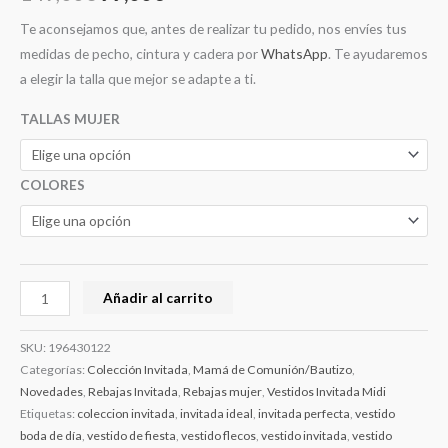
Te aconsejamos que, antes de realizar tu pedido, nos envíes tus
medidas de pecho, cintura y cadera por
WhatsApp
. Te ayudaremos
a elegir la talla que mejor se adapte a ti.
TALLAS MUJER
COLORES
Añadir al carrito
SKU:
196430122
Categorías:
Colección Invitada
,
Mamá de Comunión/Bautizo
,
Novedades
,
Rebajas Invitada
,
Rebajas mujer
,
Vestidos Invitada Midi
Etiquetas:
coleccion invitada
,
invitada ideal
,
invitada perfecta
,
vestido
boda de día
,
vestido de fiesta
,
vestido flecos
,
vestido invitada
,
vestido