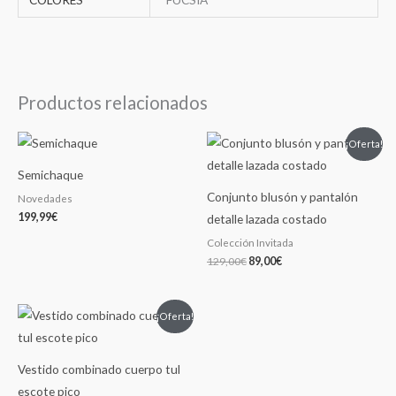
Productos relacionados
El
El
¡Oferta!
precio
precio
original
actual
Semichaque
era:
es:
129,00€.
89,00€.
Conjunto blusón y pantalón
Novedades
199,99
€
detalle lazada costado
Colección Invitada
129,00
€
89,00
€
El
El
¡Oferta!
precio
precio
original
actual
era:
es:
109,00€.
79,00€.
Vestido combinado cuerpo tul
escote pico