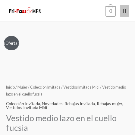
Ir
Men
0
al
contenido
princ
Vestido
El
El
¡Oferta!
medio
precio
precio
lazo
en
original
actual
el
era:
es:
cuello
fucsia
Inicio
/
Mujer
/
Colección Invitada
/
Vestidos Invitada Midi
/ Vestido medio
119,00€.
89,00€.
cantidad
lazo en el cuello fucsia
Colección Invitada
,
Novedades
,
Rebajas Invitada
,
Rebajas mujer
,
Vestidos Invitada Midi
Vestido medio lazo en el cuello
fucsia