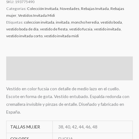
SKU:
193775490
Categorías:
Colección Invitada
,
Novedades
,
Rebajas Invitada
,
Rebajas
mujer
,
Vestidos Invitada Midi
Etiquetas:
coleccion invitada
,
invitada
,
moncho heredia
,
vestido boda
,
vestido boda de día
,
vestido de fiesta
,
vestido fucsia
,
vestido invitada
,
vestido invitada corto
,
vestido invitada midi
Descripción
Información adicional
Vestido en color fucsia con detalle de medio lazo en el cuello.
Escote en forma de gota. Vestido entubado. Espalda redonda con
cremallera invisible y pinzas de entalle. Diseñado y fabricado en
España.
TALLAS MUJER
38, 40, 42, 44, 46, 48
COLORES
FUCSIA