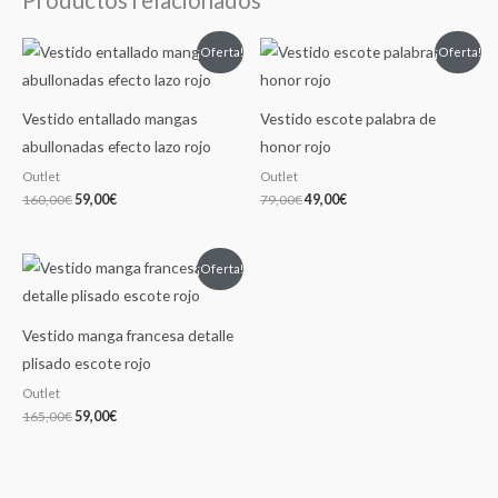
Productos relacionados
El
El
El
El
¡Oferta!
¡Oferta!
precio
precio
precio
precio
original
actual
original
actual
era:
es:
era:
es:
160,00€.
59,00€.
79,00€.
49,00€.
Vestido entallado mangas
Vestido escote palabra de
abullonadas efecto lazo rojo
honor rojo
Outlet
Outlet
160,00
€
59,00
€
79,00
€
49,00
€
El
El
¡Oferta!
precio
precio
original
actual
era:
es:
165,00€.
59,00€.
Vestido manga francesa detalle
plisado escote rojo
Outlet
165,00
€
59,00
€