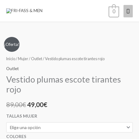
Ir
Men
0
al
contenido
princ
Vestido
El
El
¡Oferta!
plumas
precio
precio
escote
Inicio
/
Mujer
/
Outlet
/ Vestido plumas escote tirantes rojo
tirantes
original
actual
Outlet
rojo
Vestido plumas escote tirantes
era:
es:
cantidad
rojo
89,00€.
49,00€.
89,00
€
49,00
€
TALLAS MUJER
COLORES