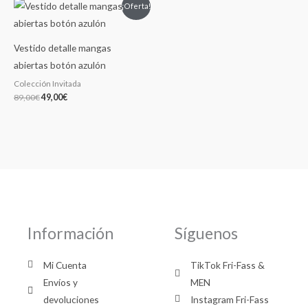
El
El
¡Oferta!
precio
precio
original
actual
era:
es:
89,00€.
49,00€.
Vestido detalle mangas
abiertas botón azulón
Colección Invitada
89,00
€
49,00
€
Información
Síguenos
Mi Cuenta
TikTok Fri-Fass &
Envíos y
MEN
devoluciones
Instagram Fri-Fass