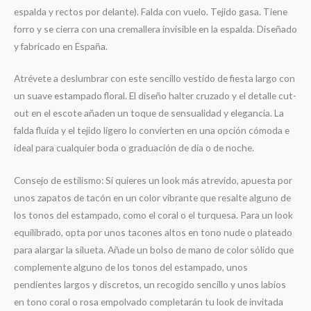
espalda y rectos por delante). Falda con vuelo. Tejido gasa. Tiene
forro y se cierra con una cremallera invisible en la espalda. Diseñado
y fabricado en España.
Atrévete a deslumbrar con este sencillo
vestido de fiesta largo
con
un suave estampado floral.
El diseño halter cruzado y el detalle cut-
out en el escote añaden un toque de sensualidad y elegancia.
La
falda fluida y el tejido ligero lo convierten en una opción cómoda e
ideal para cualquier
boda o graduación
de día o de noche.
Consejo de estilismo: Si quieres un look más atrevido, apuesta por
unos zapatos de tacón en un color vibrante que resalte alguno de
los tonos del estampado, como el coral o el turquesa. Para un look
equilibrado,
opta por unos tacones altos en tono nude o plateado
para alargar la silueta. Añade un bolso de mano de color sólido que
complemente alguno de los tonos del estampado, u
nos
pendientes largos y discretos, un recogido sencillo y unos labios
en tono coral o rosa empolvado completarán tu look de invitada