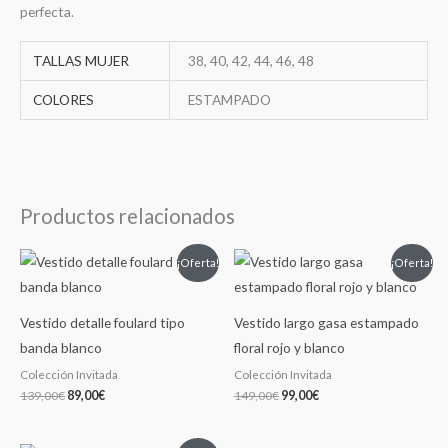
perfecta.
TALLAS MUJER
38, 40, 42, 44, 46, 48
COLORES
ESTAMPADO
Productos relacionados
El
El
El
El
¡Oferta!
¡Oferta!
precio
precio
precio
precio
original
actual
original
actual
era:
es:
era:
es:
139,00€.
89,00€.
149,00€.
99,00€.
Vestido detalle foulard tipo
Vestido largo gasa estampado
banda blanco
floral rojo y blanco
Colección Invitada
Colección Invitada
139,00
€
89,00
€
149,00
€
99,00
€