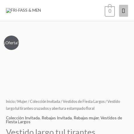
Ir
Men
0
al
contenido
princ
Vestido
El
El
¡Oferta!
largo
precio
precio
tul
tirantes
original
actual
cruzados
era:
es:
y
abertura
119,00€.
89,00€.
estampado
floral
Inicio
/
Mujer
/
Colección Invitada
/
Vestidos de Fiesta Largos
/ Vestido
cantidad
largo tul tirantes cruzados y abertura estampado floral
Colección Invitada
,
Rebajas Invitada
,
Rebajas mujer
,
Vestidos de
Fiesta Largos
Vestido largo tul tirantes