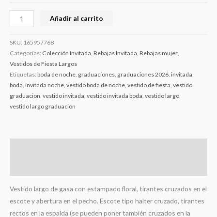
Añadir al carrito
SKU:
165957768
Categorías:
Colección Invitada
,
Rebajas Invitada
,
Rebajas mujer
,
Vestidos de Fiesta Largos
Etiquetas:
boda de noche
,
graduaciones
,
graduaciones 2026
,
invitada
boda
,
invitada noche
,
vestido boda de noche
,
vestido de fiesta
,
vestido
graduacion
,
vestido invitada
,
vestido invitada boda
,
vestido largo
,
vestido largo graduación
Descripción
Información adicional
Vestido largo de gasa con estampado floral, tirantes cruzados en el
escote y abertura en el pecho. Escote tipo halter cruzado, tirantes
rectos en la espalda (se pueden poner también cruzados en la