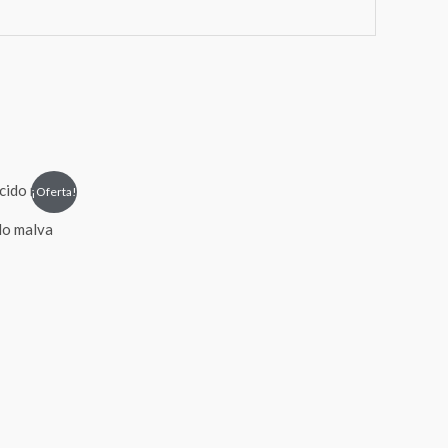
¡Oferta!
do malva