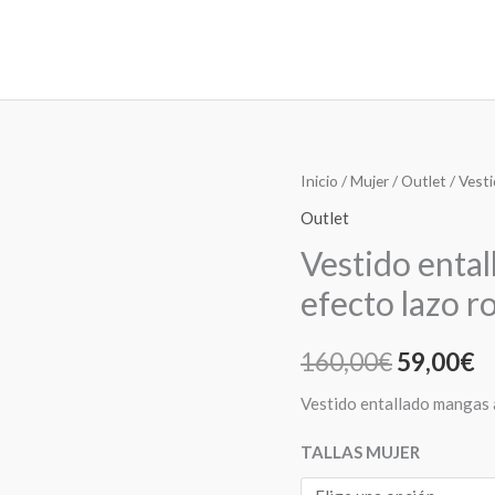
Vestido
Inicio
/
Mujer
/
Outlet
/ Vesti
El
E
entallado
Outlet
precio
p
mangas
Vestido enta
abullonadas
original
a
efecto lazo r
efecto
era:
es
lazo
160,00
€
59,00
€
rojo
160,00€.
5
cantidad
Vestido entallado mangas 
TALLAS MUJER