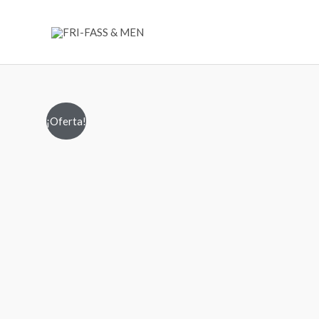
Ir
al
contenido
¡Oferta!