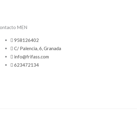
ontacto MEN
958126402
C/ Palencia, 6, Granada
info@frifass.com
623472134