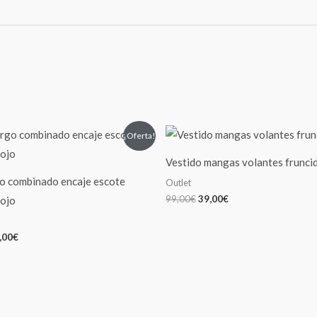
El
El
El
¡Oferta!
ecio
precio
precio
precio
iginal
actual
original
actual
Vestido mangas volantes frunci
a:
es:
era:
es:
9,00€.
49,00€.
99,00€.
39,00€.
o combinado encaje escote
Outlet
99,00
€
39,00
€
rojo
,00
€