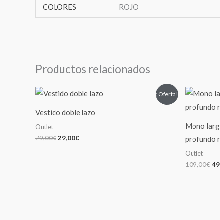
COLORES
ROJO
Productos relacionados
El
El
El
¡Oferta!
precio
precio
pr
original
actual
or
Vestido doble lazo
era:
es:
er
79,00€.
29,00€.
10
Mono larg
Outlet
79,00
€
29,00
€
profundo 
Outlet
109,00
€
49