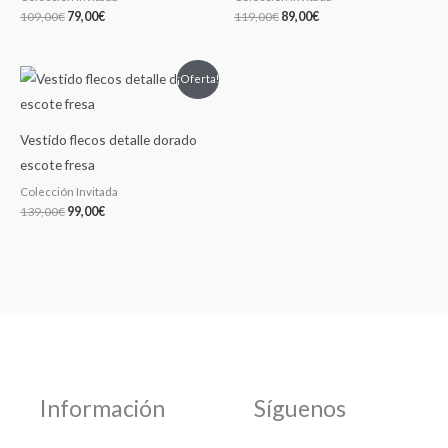
109,00
€
79,00
€
119,00
€
89,00
€
El
El
¡Oferta!
precio
precio
original
actual
era:
es:
139,00€.
99,00€.
Vestido flecos detalle dorado
escote fresa
Colección Invitada
139,00
€
99,00
€
Información
Síguenos