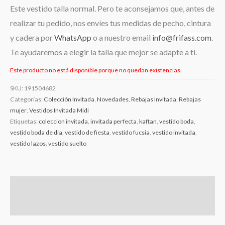
Este vestido talla normal. Pero te aconsejamos que, antes de
realizar tu pedido, nos envíes tus medidas de pecho, cintura
y cadera por
WhatsApp
o a nuestro email
info@frifass.com
.
Te ayudaremos a elegir la talla que mejor se adapte a ti.
Este producto no está disponible porque no quedan existencias.
SKU:
191504682
Categorías:
Colección Invitada
,
Novedades
,
Rebajas Invitada
,
Rebajas
mujer
,
Vestidos Invitada Midi
Etiquetas:
coleccion invitada
,
invitada perfecta
,
kaftan
,
vestido boda
,
vestido boda de día
,
vestido de fiesta
,
vestido fucsia
,
vestido invitada
,
vestido lazos
,
vestido suelto
Descripción
Información adicional