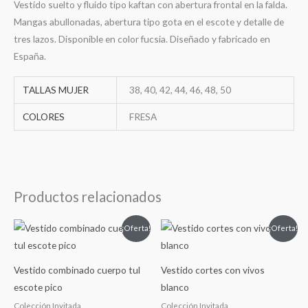
Vestido suelto y fluido tipo kaftan con abertura frontal en la falda.
Mangas abullonadas, abertura tipo gota en el escote y detalle de
tres lazos. Disponible en color fucsia. Diseñado y fabricado en
España.
TALLAS MUJER
38, 40, 42, 44, 46, 48, 50
COLORES
FRESA
Productos relacionados
El
El
El
El
¡Oferta!
¡Oferta!
precio
precio
precio
precio
original
actual
original
actual
era:
es:
era:
es:
109,00€.
79,00€.
119,00€.
89,00€.
Vestido combinado cuerpo tul
Vestido cortes con vivos
escote pico
blanco
Colección Invitada
Colección Invitada