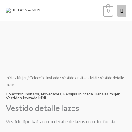
Ir
Men
0
al
contenido
princ
Inicio
/
Mujer
/
Colección Invitada
/
Vestidos Invitada Midi
/ Vestido detalle
lazos
Colección Invitada
,
Novedades
,
Rebajas Invitada
,
Rebajas mujer
,
Vestidos Invitada Midi
Vestido detalle lazos
Vestido tipo kaftan con detalle de lazos en color fucsia.