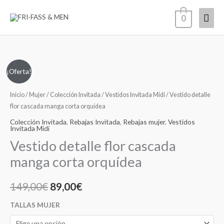
Ir
Men
0
al
contenido
princ
Vestido
El
El
¡Oferta!
detalle
precio
precio
flor
Inicio
/
Mujer
/
Colección Invitada
/
Vestidos Invitada Midi
/ Vestido detalle
cascada
flor cascada manga corta orquídea
original
actual
manga
Colección Invitada
,
Rebajas Invitada
,
Rebajas mujer
,
Vestidos
era:
es:
Invitada Midi
corta
Vestido detalle flor cascada
orquídea
149,00€.
89,00€.
cantidad
manga corta orquídea
149,00
€
89,00
€
TALLAS MUJER