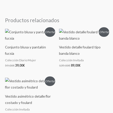
Productos relacionados
El
El
El
El
¡Oferta!
¡Oferta!
precio
precio
precio
precio
original
actual
original
actual
era:
es:
era:
es:
59,00€.
39,00€.
139,00€.
89,00€.
Conjunto blusa y pantalón
Vestido detalle foulard tipo
fucsia
banda blanco
Colección Diario Mujer
Colección Invitada
59,00
€
39,00
€
139,00
€
89,00
€
El
El
¡Oferta!
precio
precio
original
actual
era:
es:
109,00€.
89,00€.
Vestido asimétrico detalle flor
costado y foulard
Colección Invitada