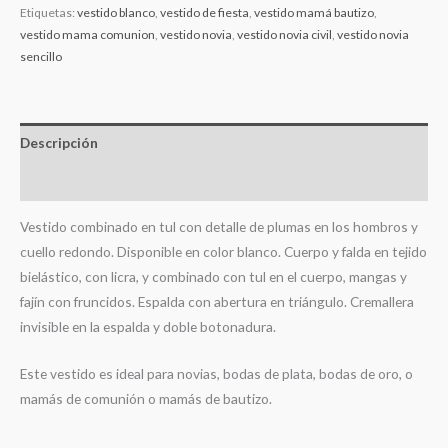
Etiquetas:
vestido blanco
,
vestido de fiesta
,
vestido mamá bautizo
,
vestido mama comunion
,
vestido novia
,
vestido novia civil
,
vestido novia
sencillo
Descripción
Información adicional
Vestido combinado en tul con detalle de plumas en los hombros y
cuello redondo. Disponible en color blanco. Cuerpo y falda en tejido
bielástico, con licra, y combinado con tul en el cuerpo, mangas y
fajín con fruncidos. Espalda con abertura en triángulo. Cremallera
invisible en la espalda y doble botonadura.
Este vestido es ideal para novias, bodas de plata, bodas de oro, o
mamás de comunión o mamás de bautizo.