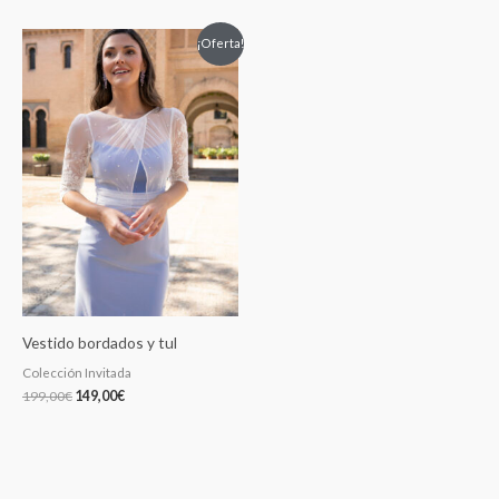
El
El
¡Oferta!
precio
precio
original
actual
era:
es:
199,00€.
149,00€.
Vestido bordados y tul
Colección Invitada
199,00
€
149,00
€