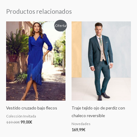
Productos relacionados
El
El
¡Oferta!
precio
precio
original
actual
era:
es:
119,00€.
99,00€.
Vestido cruzado bajo flecos
Traje tejido ojo de perdiz con
chaleco reversible
Colección Invitada
119,00
€
99,00
€
Novedades
169,99
€