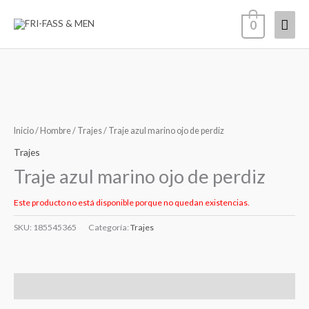
Ir
Men
0
al
contenido
princ
Inicio
/
Hombre
/
Trajes
/ Traje azul marino ojo de perdiz
Trajes
Traje azul marino ojo de perdiz
Este producto no está disponible porque no quedan existencias.
SKU:
185545365
Categoría:
Trajes
Información adicional