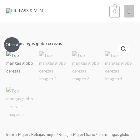
Ir
Men
0
al
contenido
princ
Top
El
El
¡Oferta!
mangas
precio
precio
globo
cerezas
original
actual
cantidad
era:
es:
19,00€.
15,00€.
Inicio
/
Mujer
/
Rebajas mujer
/
Rebajas Mujer Diario
/ Top mangas globo