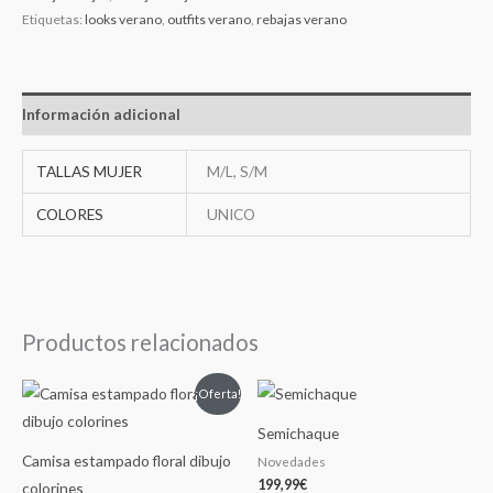
Etiquetas:
looks verano
,
outfits verano
,
rebajas verano
Información adicional
TALLAS MUJER
M/L, S/M
COLORES
UNICO
Productos relacionados
El
El
¡Oferta!
precio
precio
original
actual
Semichaque
era:
es:
55,00€.
49,00€.
Camisa estampado floral dibujo
Novedades
199,99
€
colorines