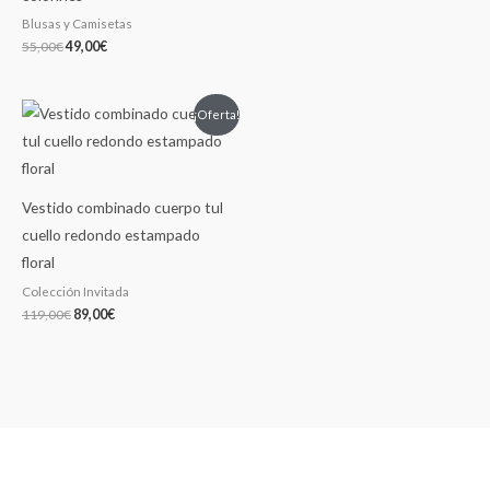
Blusas y Camisetas
55,00
€
49,00
€
El
El
¡Oferta!
precio
precio
original
actual
era:
es:
119,00€.
89,00€.
Vestido combinado cuerpo tul
cuello redondo estampado
floral
Colección Invitada
119,00
€
89,00
€