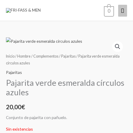
Ir
Men
0
al
contenido
princ
Inicio
/
Hombre
/
Complementos
/
Pajaritas
/ Pajarita verde esmeralda
círculos azules
Pajaritas
Pajarita verde esmeralda círculos
azules
20,00
€
Conjunto de pajarita con pañuelo.
Sin existencias