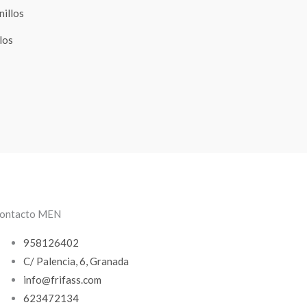
los
ontacto MEN
958126402
C/ Palencia, 6, Granada
info@frifass.com
623472134