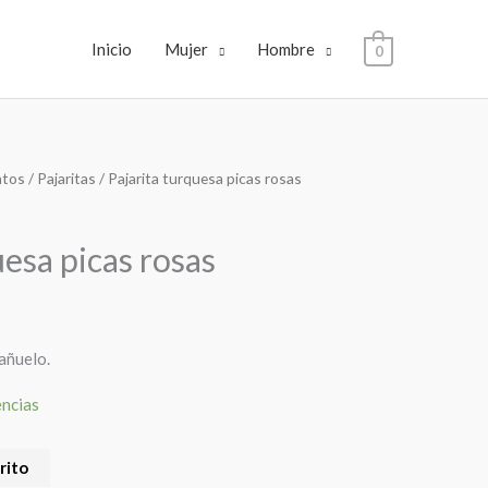
Inicio
Mujer
Hombre
0
tos
/
Pajaritas
/ Pajarita turquesa picas rosas
uesa picas rosas
añuelo.
encias
rito