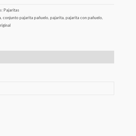
a:
Pajaritas
a
,
conjunto pajarita pañuelo
,
pajarita
,
pajarita con pañuelo
,
riginal