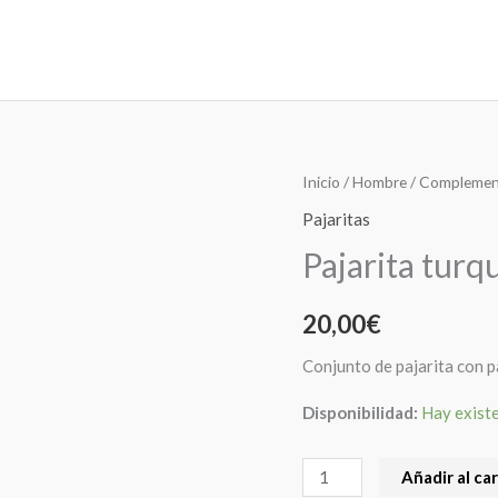
Pajarita
Inicio
/
Hombre
/
Complemen
turquesa
Pajaritas
picas
Pajarita turq
rosas
cantidad
20,00
€
Conjunto de pajarita con p
Disponibilidad:
Hay exist
Añadir al car