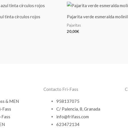
ul tinta círculos rojos
Pajarita verde esmeralda molinil
Pajaritas
20,00
€
Contacto Fri-Fass
C
ass & MEN
958137075
i-Fass
C/ Palencia, 8, Granada
-Fass
info@frifass.com
MEN
623472134