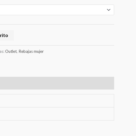
rito
as:
Outlet
,
Rebajas mujer