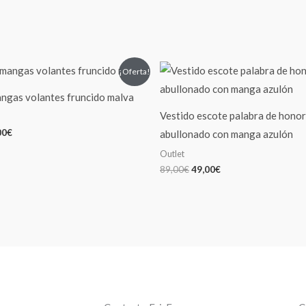
El
El
El
¡Oferta!
cio
precio
precio
precio
inal
actual
original
actual
ngas volantes fruncido malva
es:
era:
es:
00€.
39,00€.
89,00€.
49,00€.
Vestido escote palabra de honor
00
€
abullonado con manga azulón
Outlet
89,00
€
49,00
€