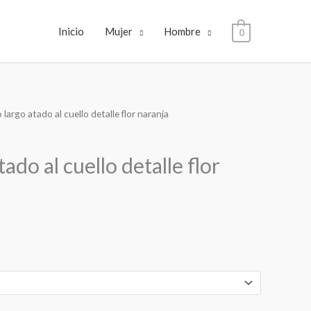
Inicio
Mujer
Hombre
0
largo atado al cuello detalle flor naranja
cio
ado al cuello detalle flor
ual
,00€.