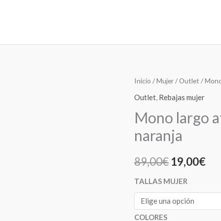
Mono
Inicio
/
Mujer
/
Outlet
/ Mono 
El
El
largo
Outlet
,
Rebajas mujer
precio
pre
atado
Mono largo at
al
original
act
naranja
cuello
era:
es:
detalle
89,00
€
19,00
€
flor
89,00€.
19
naranja
TALLAS MUJER
cantidad
COLORES