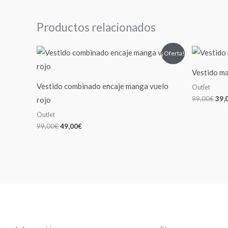
Productos relacionados
El
El
El
¡Oferta!
precio
precio
pre
original
actual
orig
Vestido ma
era:
es:
era:
99,00€.
49,00€.
99,
Vestido combinado encaje manga vuelo
Outlet
99,00
€
39,
rojo
Outlet
99,00
€
49,00
€