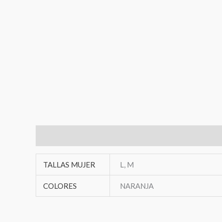
Información adicional
TALLAS MUJER
L, M
COLORES
NARANJA