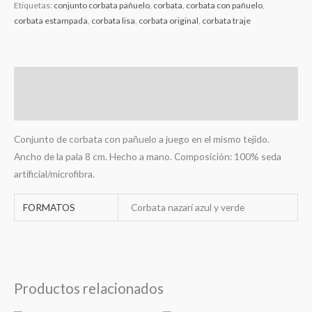
Etiquetas:
conjunto corbata pañuelo
,
corbata
,
corbata con pañuelo
,
corbata estampada
,
corbata lisa
,
corbata original
,
corbata traje
Descripción
Información adicional
Conjunto de corbata con pañuelo a juego en el mismo tejido.
Ancho de la pala 8 cm. Hecho a mano. Composición: 100% seda
artificial/microfibra.
FORMATOS
Corbata nazarí azul y verde
Productos relacionados