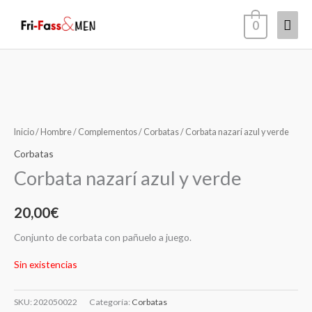
Ir
Men
0
al
contenido
princ
Inicio
/
Hombre
/
Complementos
/
Corbatas
/ Corbata nazarí azul y verde
Corbatas
Corbata nazarí azul y verde
20,00
€
Conjunto de corbata con pañuelo a juego.
Sin existencias
SKU:
202050022
Categoría:
Corbatas