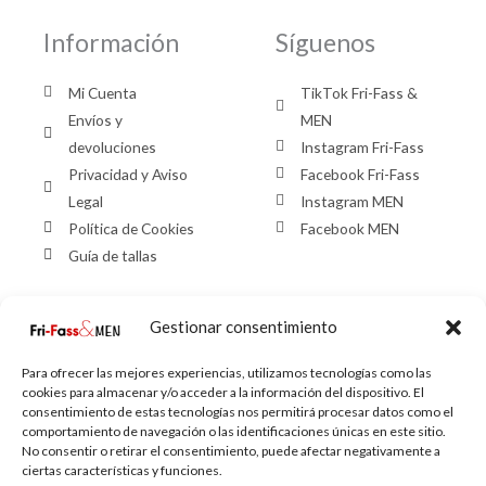
Información
Síguenos
Mi Cuenta
TikTok Fri-Fass &
Envíos y
MEN
devoluciones
Instagram Fri-Fass
Privacidad y Aviso
Facebook Fri-Fass
Legal
Instagram MEN
Política de Cookies
Facebook MEN
Guía de tallas
Gestionar consentimiento
Contacto Fri-
Contacto MEN
Fass
Para ofrecer las mejores experiencias, utilizamos tecnologías como las
cookies para almacenar y/o acceder a la información del dispositivo. El
958126402
consentimiento de estas tecnologías nos permitirá procesar datos como el
C/ Palencia, 6,
958137075
comportamiento de navegación o las identificaciones únicas en este sitio.
No consentir o retirar el consentimiento, puede afectar negativamente a
Granada
C/ Palencia, 8,
ciertas características y funciones.
info@frifass.com
Granada