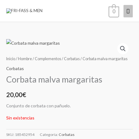
Ir
Men
0
al
contenido
princ
Inicio
/
Hombre
/
Complementos
/
Corbatas
/ Corbata malva margaritas
Corbatas
Corbata malva margaritas
20,00
€
Conjunto de corbata con pañuelo.
Sin existencias
SKU:
185452954
Categoría:
Corbatas