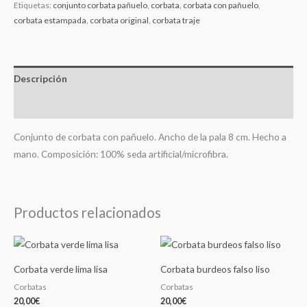
Etiquetas:
conjunto corbata pañuelo
,
corbata
,
corbata con pañuelo
,
corbata estampada
,
corbata original
,
corbata traje
Descripción
Información adicional
Conjunto de corbata con pañuelo. Ancho de la pala 8 cm. Hecho a
mano. Composición: 100% seda artificial/microfibra.
Productos relacionados
Corbata verde lima lisa
Corbata burdeos falso liso
Corbatas
Corbatas
20,00
€
20,00
€