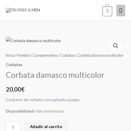
Ir
Men
0
al
contenido
princ
Corbata
damasco
multicolor
Inicio
/
Hombre
/
Complementos
/
Corbatas
/ Corbata damasco multicolor
cantidad
Corbatas
Corbata damasco multicolor
20,00
€
Conjunto de corbata con pañuelo a juego.
Disponibilidad:
Hay existencias
Añadir al carrito