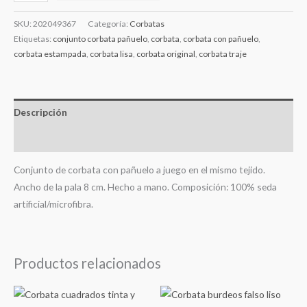
SKU:
202049367
Categoría:
Corbatas
Etiquetas:
conjunto corbata pañuelo
,
corbata
,
corbata con pañuelo
,
corbata estampada
,
corbata lisa
,
corbata original
,
corbata traje
Descripción
Información adicional
Conjunto de corbata con pañuelo a juego en el mismo tejido.
Ancho de la pala 8 cm. Hecho a mano. Composición: 100% seda
artificial/microfibra.
Productos relacionados