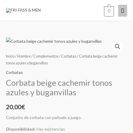
Ir
Men
0
al
contenido
princ
Corbata
beige
cachemir
Inicio
/
Hombre
/
Complementos
/
Corbatas
/ Corbata beige cachemir
tonos
tonos azules y buganvillas
azules
Corbatas
y
Corbata beige cachemir tonos
buganvillas
azules y buganvillas
cantidad
20,00
€
Conjunto de corbata con pañuelo a juego.
Disponibilidad:
Hay existencias