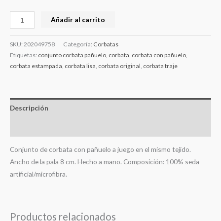
Añadir al carrito
SKU:
202049758
Categoría:
Corbatas
Etiquetas:
conjunto corbata pañuelo
,
corbata
,
corbata con pañuelo
,
corbata estampada
,
corbata lisa
,
corbata original
,
corbata traje
Descripción
Información adicional
Conjunto de corbata con pañuelo a juego en el mismo tejido.
Ancho de la pala 8 cm. Hecho a mano. Composición: 100% seda
artificial/microfibra.
Productos relacionados