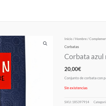
Inicio
/
Hombre
/
Complemen
Corbatas
Corbata azul 
20,00
€
Conjunto de corbata con p
Sin existencias
SKU:
185397914
Categorí