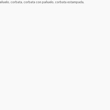
añuelo
,
corbata
,
corbata con pañuelo
,
corbata estampada
,