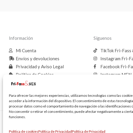
Información
Síguenos
Mi Cuenta
TikTok Fri-Fass
Envíos y devoluciones
Instagram Fri-F
Privacidad y Aviso Legal
Facebook Fri-Fa
Política de Cookies
Instagram MEN
Guía de tallas
Facebook MEN
Para ofrecer las mejores experiencias, utilizamos tecnologías como las cookie
acceder a la información del dispositivo. El consentimiento de estas tecnologí
procesar datos como el comportamiento de navegación o las identificaciones ún
No consentir o retirar el consentimiento, puede afectar negativamente a cierta
funciones.
Política de cookies
Política de Privacidad
Política de Privacidad