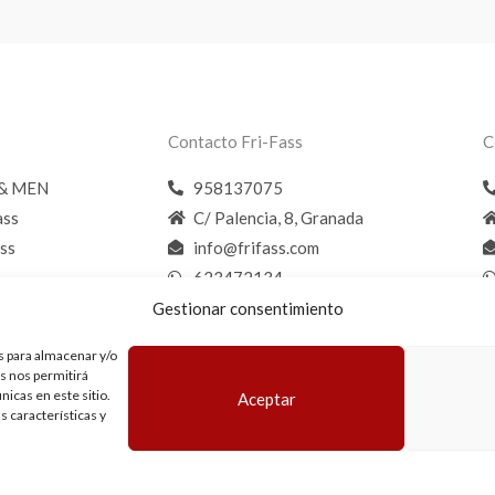
Contacto Fri-Fass
C
 & MEN
958137075
ass
C/ Palencia, 8, Granada
ss
info@frifass.com
623472134
Gestionar consentimiento
s para almacenar y/o
as nos permitirá
icas en este sitio.
Aceptar
s características y
Copyright © 2026 FRI-FASS & MEN