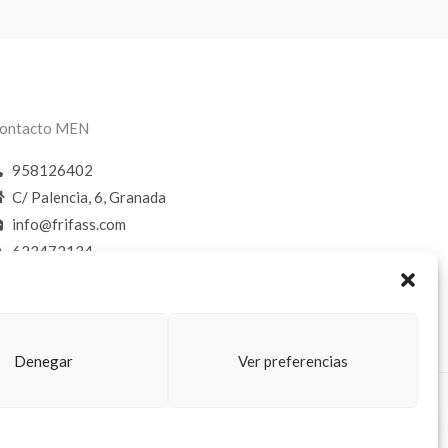
ontacto MEN
958126402
C/ Palencia, 6, Granada
info@frifass.com
623472134
Denegar
Ver preferencias