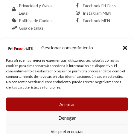
Privacidad y Aviso
Facebook Fri-Fass
Legal
Instagram MEN
Política de Cookies
Facebook MEN
Guía de tallas
Gestionar consentimiento
Contacto Fri-
Contacto MEN
Fass
Para ofrecer las mejores experiencias, utilizamos tecnologías como las
Fri-Fass & MEN
cookies para almacenar y/o acceder a la información del dispositivo. El
958126402
consentimiento de estas tecnologías nos permitirá procesar datos como el
C/ Palencia, 6,
958137075
comportamiento de navegación o las identificaciones únicas en este sitio.
No consentir o retirar el consentimiento, puede afectar negativamente a
Granada
C/ Palencia, 8,
¡Ahorra -29%! Este
Conjunto top y
ciertas características y funciones.
info@frifass.com
Granada
pantalón borbados mariposas
puede
623472134
info@frifass.com
ser tuyo solo por
35,00€
.
Aceptar
623472134
Si tienes alguna duda, pregúntanos.
Denegar
Ver preferencias