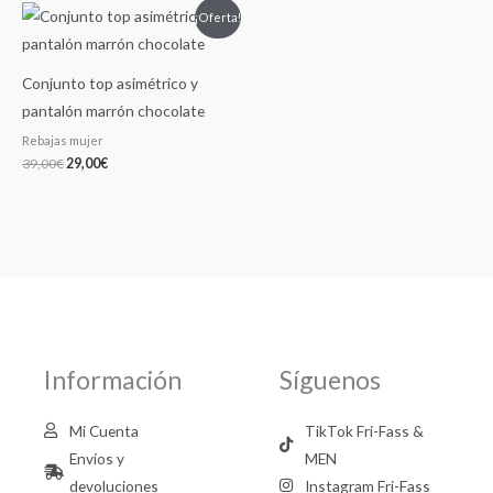
El
El
¡Oferta!
precio
precio
original
actual
era:
es:
39,00€.
29,00€.
Conjunto top asimétrico y
pantalón marrón chocolate
Rebajas mujer
39,00
€
29,00
€
Información
Síguenos
Mi Cuenta
TikTok Fri-Fass &
Envíos y
MEN
devoluciones
Instagram Fri-Fass