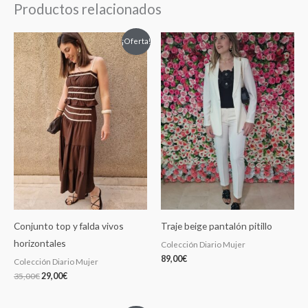
Productos relacionados
El
El
¡Oferta!
precio
precio
original
actual
era:
es:
35,00€.
29,00€.
Conjunto top y falda vivos
Traje beige pantalón pitillo
horizontales
Colección Diario Mujer
89,00
€
Colección Diario Mujer
35,00
€
29,00
€