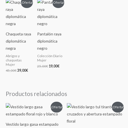
El
El
El
El
¡Oferta!
¡Oferta!
precio
precio
precio
precio
original
actual
original
actual
era:
es:
era:
es:
45,00€.
39,00€.
25,00€.
19,00€.
Chaqueta raya
Pantalón raya
diplomática
diplomática
negra
negro
Abrigos y
Colección Diario
chaquetas
Mujer
Mujer
25,00
€
19,00
€
45,00
€
39,00
€
Productos relacionados
El
El
El
El
¡Oferta!
¡Oferta!
precio
precio
precio
precio
original
actual
original
actual
era:
es:
era:
es:
149,00€.
99,00€.
119,00€.
89,00€.
Vestido largo gasa estampado