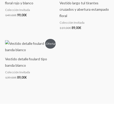
floral rojo y blanco
Vestido largo tul tirantes
cruzados y abertura estampado
Colección Invitada
149,00
€
99,00
€
floral
Colección Invitada
119,00
€
89,00
€
El
El
¡Oferta!
precio
precio
original
actual
era:
es:
139,00€.
89,00€.
Vestido detalle foulard tipo
banda blanco
Colección Invitada
139,00
€
89,00
€