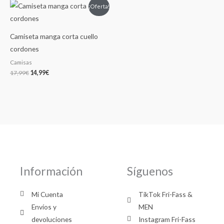
El
El
¡Oferta!
precio
precio
original
actual
era:
es:
17,99€.
14,99€.
Camiseta manga corta cuello
cordones
Camisas
17,99
€
14,99
€
Información
Síguenos
Mi Cuenta
TikTok Fri-Fass &
Envíos y
MEN
devoluciones
Instagram Fri-Fass