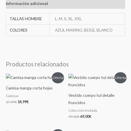
Información adicional
TALLAS HOMBRE
L, M, S, XL, XXL
COLORES
AZUL MARINO, BEIGE, BLANCO
Productos relacionados
El
El
El
El
¡Oferta!
¡Oferta!
precio
precio
precio
precio
original
actual
original
actual
Camisa manga corta hojas
era:
es:
era:
es:
17,99€.
14,99€.
99,00€.
69,00€.
Vestido cuerpo tul detalle
Camisas
17,99
€
14,99
€
fruncidos
Colección Invitada
99,00
€
69,00
€