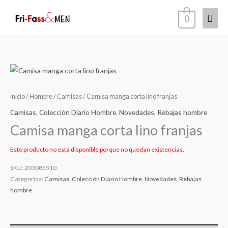
Ir
Men
0
al
contenido
princ
Inicio
/
Hombre
/
Camisas
/ Camisa manga corta lino franjas
Camisas
,
Colección Diario Hombre
,
Novedades
,
Rebajas hombre
Camisa manga corta lino franjas
Este producto no está disponible porque no quedan existencias.
SKU:
203085510
Categorías:
Camisas
,
Colección Diario Hombre
,
Novedades
,
Rebajas
hombre