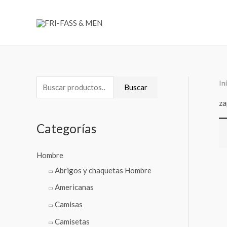
Ir
al
contenido
In
B
Buscar
u
za
s
Categorías
c
a
Hombre
r
Abrigos y chaquetas Hombre
p
Americanas
o
Camisas
r
:
Camisetas