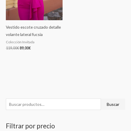
Vestido escote cruzado detalle
volante lateral fucsia
Colección Invitada
119,00
€
89,00
€
B
P
P
Buscar
u
r
r
s
e
e
Filtrar por precio
c
c
c