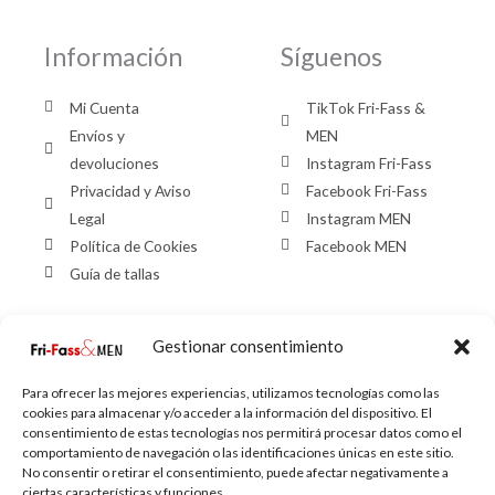
Información
Síguenos
Mi Cuenta
TikTok Fri-Fass &
Envíos y
MEN
devoluciones
Instagram Fri-Fass
Privacidad y Aviso
Facebook Fri-Fass
Legal
Instagram MEN
Política de Cookies
Facebook MEN
Guía de tallas
Gestionar consentimiento
Contacto Fri-
Contacto MEN
Fass
Para ofrecer las mejores experiencias, utilizamos tecnologías como las
cookies para almacenar y/o acceder a la información del dispositivo. El
958126402
consentimiento de estas tecnologías nos permitirá procesar datos como el
C/ Palencia, 6,
958137075
comportamiento de navegación o las identificaciones únicas en este sitio.
No consentir o retirar el consentimiento, puede afectar negativamente a
Granada
C/ Palencia, 8,
ciertas características y funciones.