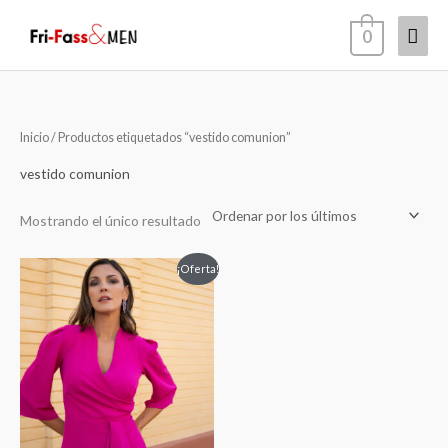
Ir
Men
0
al
contenido
princ
Inicio
/ Productos etiquetados “vestido comunion”
vestido comunion
Mostrando el único resultado
El
El
¡Oferta!
precio
precio
original
actual
era:
es:
119,00€.
89,00€.