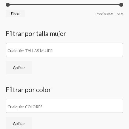
a
i
i
r
o
o
Filtrar
Precio:
80€
—
90€
p
m
m
o
í
á
Filtrar por talla mujer
r
n
x
:
i
i
m
m
o
o
Aplicar
Filtrar por color
Aplicar