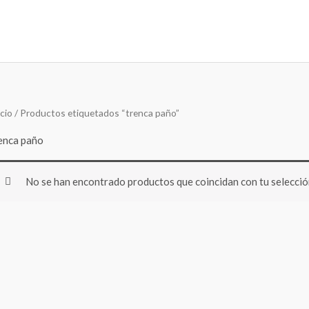
icio
/ Productos etiquetados “trenca paño”
enca paño
No se han encontrado productos que coincidan con tu selecció