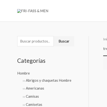
Ir
al
contenido
In
B
Buscar
u
tr
s
Categorías
c
a
Hombre
r
Abrigos y chaquetas Hombre
p
Americanas
o
Camisas
r
:
Camisetas