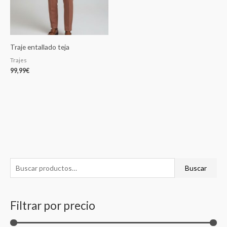
Traje entallado teja
Trajes
99,99
€
B
P
P
Buscar
u
r
r
s
e
e
Filtrar por precio
c
c
c
a
i
i