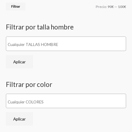
r
o
o
Filtrar
Precio:
90€
—
100€
p
m
m
o
í
á
Filtrar por talla hombre
r
n
x
:
i
i
m
m
o
o
Aplicar
Filtrar por color
Aplicar