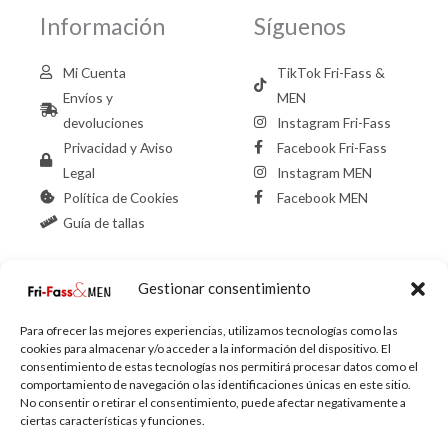
Información
Síguenos
Mi Cuenta
TikTok Fri-Fass &
Envíos y
MEN
devoluciones
Instagram Fri-Fass
Privacidad y Aviso
Facebook Fri-Fass
Legal
Instagram MEN
Política de Cookies
Facebook MEN
Guía de tallas
Gestionar consentimiento
Contacto Fri-
Contacto MEN
Fass
Para ofrecer las mejores experiencias, utilizamos tecnologías como las
cookies para almacenar y/o acceder a la información del dispositivo. El
958126402
consentimiento de estas tecnologías nos permitirá procesar datos como el
C/ Palencia, 6,
958137075
comportamiento de navegación o las identificaciones únicas en este sitio.
No consentir o retirar el consentimiento, puede afectar negativamente a
Granada
C/ Palencia, 8,
ciertas características y funciones.
info@frifass.com
Granada