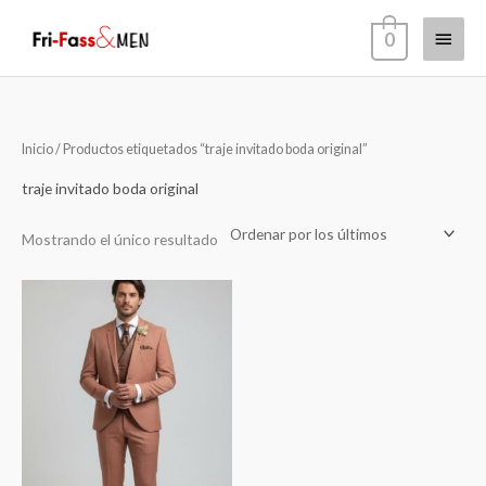
Ir
Menú
0
al
contenido
princi
Inicio
/ Productos etiquetados “traje invitado boda original”
traje invitado boda original
Mostrando el único resultado