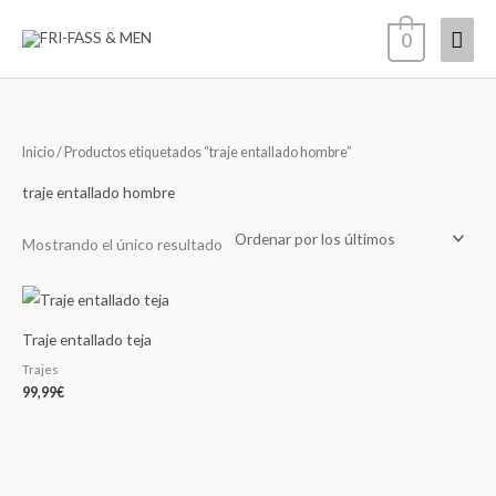
Ir
Men
0
al
contenido
princ
Inicio
/ Productos etiquetados “traje entallado hombre”
traje entallado hombre
Mostrando el único resultado
Traje entallado teja
Trajes
99,99
€