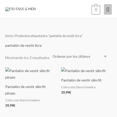
Ir
Men
0
al
contenido
princ
Ordenado
Inicio
/ Productos etiquetados “pantalón de vestir licra”
por
los
últimos
pantalón de vestir licra
Mostrando los 2 resultados
Pantalón de vestir slim fit
Pantalón de vestir slim fit
Colección Diario Hombre
39,99
€
pinzas
Colección Diario Hombre
39,99
€