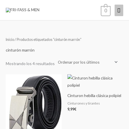
Ir
Men
0
al
contenido
princ
Ordenado
Inicio
/ Productos etiquetados “cinturón marrón”
por
los
últimos
cinturón marrón
Mostrando los 4 resultados
Cinturon hebilla clásica polipiel
Cinturones y tirantes
9,99
€