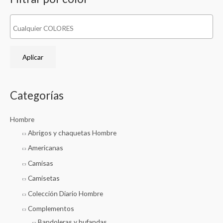
n
x
:
i
i
m
m
o
o
Aplicar
Categorías
Hombre
Abrigos y chaquetas Hombre
Americanas
Camisas
Camisetas
Colección Diario Hombre
Complementos
Bandoleras y bufandas