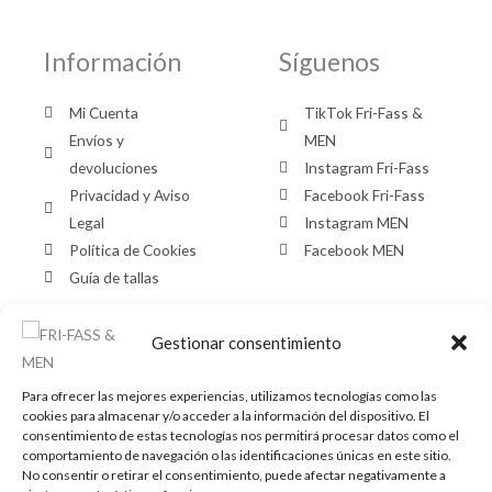
Información
Síguenos
Mi Cuenta
TikTok Fri-Fass &
Envíos y
MEN
devoluciones
Instagram Fri-Fass
Privacidad y Aviso
Facebook Fri-Fass
Legal
Instagram MEN
Política de Cookies
Facebook MEN
Guía de tallas
Gestionar consentimiento
Contacto Fri-
Contacto MEN
Fass
Para ofrecer las mejores experiencias, utilizamos tecnologías como las
cookies para almacenar y/o acceder a la información del dispositivo. El
958126402
consentimiento de estas tecnologías nos permitirá procesar datos como el
C/ Palencia, 6,
958137075
comportamiento de navegación o las identificaciones únicas en este sitio.
No consentir o retirar el consentimiento, puede afectar negativamente a
Granada
C/ Palencia, 8,