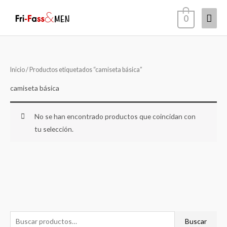
Ir
Men
0
al
contenido
princ
Inicio
/ Productos etiquetados “camiseta básica”
camiseta básica
No se han encontrado productos que coincidan con
tu selección.
B
Buscar