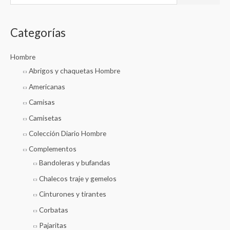
u
s
Categorías
c
a
Hombre
r
Abrigos y chaquetas Hombre
p
Americanas
o
r
Camisas
:
Camisetas
Colección Diario Hombre
Complementos
Bandoleras y bufandas
Chalecos traje y gemelos
Cinturones y tirantes
Corbatas
Pajaritas