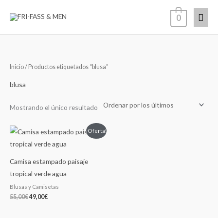
Ir
Men
0
al
contenido
princ
Inicio
/ Productos etiquetados “blusa”
blusa
Mostrando el único resultado
El
El
¡Oferta!
precio
precio
original
actual
era:
es:
55,00€.
49,00€.
Camisa estampado paisaje
tropical verde agua
Blusas y Camisetas
55,00
€
49,00
€