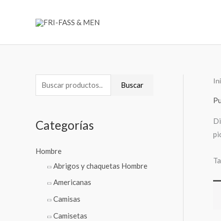
Ir
al
contenido
In
B
Buscar
u
P
s
Di
Categorías
c
pi
a
Hombre
r
Ta
Abrigos y chaquetas Hombre
p
Americanas
o
Camisas
r
:
Camisetas