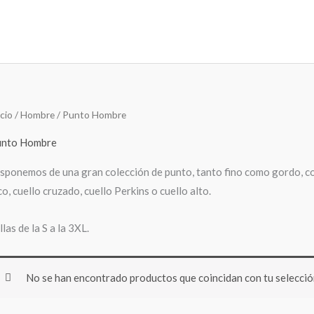
icio
/
Hombre
/ Punto Hombre
unto Hombre
sponemos de una gran colección de punto, tanto fino como gordo, con d
co, cuello cruzado, cuello Perkins o cuello alto.
llas de la S a la 3XL.
No se han encontrado productos que coincidan con tu selecció