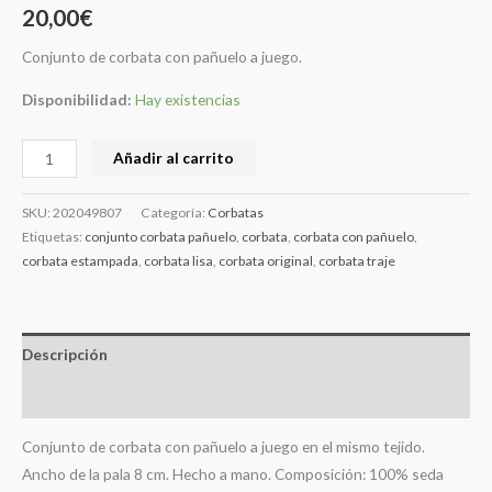
20,00
€
Conjunto de corbata con pañuelo a juego.
Disponibilidad:
Hay existencias
Añadir al carrito
SKU:
202049807
Categoría:
Corbatas
Etiquetas:
conjunto corbata pañuelo
,
corbata
,
corbata con pañuelo
,
corbata estampada
,
corbata lisa
,
corbata original
,
corbata traje
Descripción
Información adicional
Conjunto de corbata con pañuelo a juego en el mismo tejido.
Ancho de la pala 8 cm. Hecho a mano. Composición: 100% seda